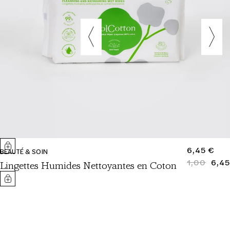
PRIX
6,45 €
BEAUTÉ & SOIN
NORMAL
1,00
6,45
PRIX
PRIX
Lingettes Humides Nettoyantes en Coton
NORMAL
SOLDÉ