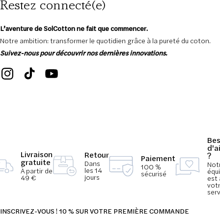
Restez connecté(e)
L’aventure de SolCotton ne fait que commencer.
Notre ambition: transformer le quotidien grâce à la pureté du coton.
Suivez-nous pour découvrir nos dernières innovations.
Bes
d'a
Livraison
Retour
?
Paiement
gratuite
Dans
Not
100 %
les 14
À partir de
équ
sécurisé
jours
49 €
est 
vot
serv
INSCRIVEZ-VOUS ! 10 % SUR VOTRE PREMIÈRE COMMANDE