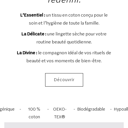
L’Essentiel :
un tissu en coton conçu pour le
soin et l’hygiène de toute la famille.
La Délicate :
une lingette sèche pour votre
routine beauté quotidienne.
La Divine :
le compagnon idéal de vos rituels de
beauté et vos moments de bien-être.
Découvrir
que
100 %
OEKO-
Biodégradable
Hypoallergé
coton
TEX®
premium
Standard