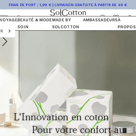
Accéder
Tops
/
Collection
de
Journal
NOTRE
NOS VALEURS
NOTRE
FRAIS DE PORT : 1,99 € | LIVRAISON GRATUITE À PARTIR DE 49 €
au
HISTOIRE
COTON
Bas
Pocket
Voyage
SolCotton
FAQ
contenu
Se
Panier
VOYAGE
BEAUTÉ &
MODE
MADE BY
AMBASSADEURS
À
connecter
SOIN
SOLCOTTON
PROPOS
FR
L'Innovation en coton
Pour votre confort au