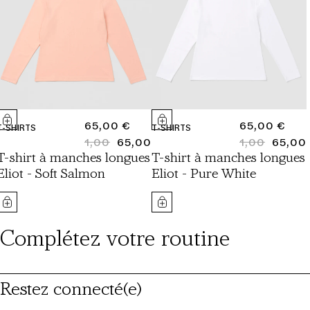
PRIX
65,00 €
PRIX
65,00 €
T-SHIRTS
T-SHIRTS
NORMAL
1,00
65,00
NORMAL
1,00
65,00
PRIX
PRIX
PRIX
PRIX
T-shirt à manches longues
T-shirt à manches longues
NORMAL
SOLDÉ
NORMAL
SOLDÉ
Eliot - Soft Salmon
Eliot - Pure White
Complétez votre routine
Restez connecté(e)