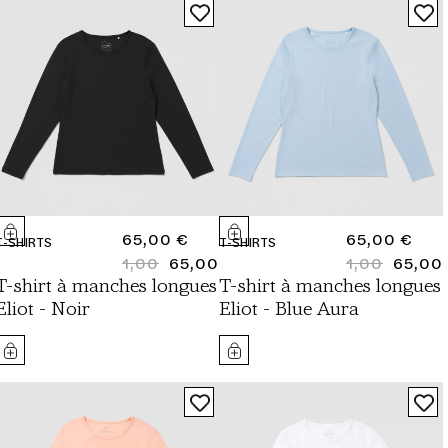
PRIX
65,00 €
PRIX
65,00 €
T-SHIRTS
T-SHIRTS
NORMAL
1,00
65,00
NORMAL
1,00
65,00
PRIX
PRIX
PRIX
PRIX
T-shirt à manches longues
T-shirt à manches longues
NORMAL
SOLDÉ
NORMAL
SOLDÉ
Eliot - Noir
Eliot - Blue Aura