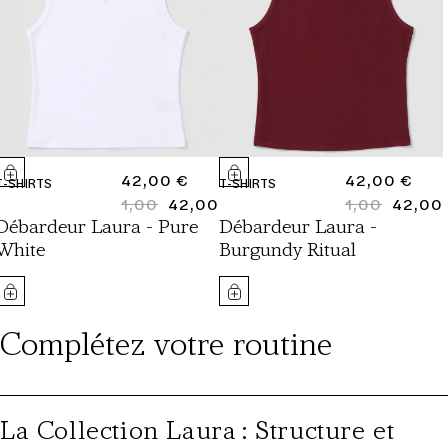
PRIX
42,00 €
PRIX
42,00 €
T-SHIRTS
T-SHIRTS
NORMAL
1,00
42,00
NORMAL
1,00
42,00
PRIX
PRIX
PRIX
PRIX
Débardeur Laura - Pure
Débardeur Laura -
NORMAL
SOLDÉ
NORMAL
SOLDÉ
White
Burgundy Ritual
Complétez votre routine
La Collection Laura : Structure et