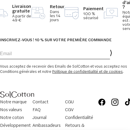
d'a
Livraison
Retour
?
Paiement
gratuite
Dans
Not
100 %
les 14
À partir de
équ
sécurisé
jours
49 €
est 
vot
serv
INSCRIVEZ-VOUS ! 10 % SUR VOTRE PREMIÈRE COMMANDE
Email
Vous acceptez de recevoir des Emails de SolCotton et vous acceptez nos
Conditions générales et notre
Politique de confidentialité et de cookies
.
Notre marque
Contact
CGU
Nos valeurs
FAQ
CGV
Notre coton
Journal
Confidentialité
Développement
Ambassadeurs
Retours &