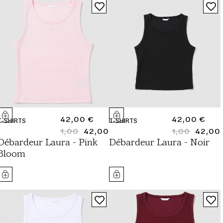
PRIX
42,00 €
PRIX
42,00 €
T-SHIRTS
T-SHIRTS
NORMAL
1,00
42,00
NORMAL
1,00
42,00
PRIX
PRIX
PRIX
PRIX
Débardeur Laura - Pink
Débardeur Laura - Noir
NORMAL
SOLDÉ
NORMAL
SOLDÉ
Bloom