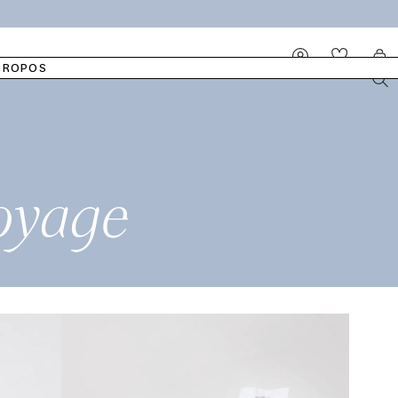
IDÉALE
LINGETTES HUMIDES
NOTRE COTON
PYJAMAS
ELLA
Se
Panier
connecter
PROPOS
oyage