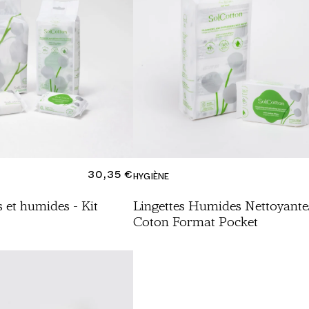
PRIX
30,35 €
HYGIÈNE
NORMAL
s et humides - Kit
Lingettes Humides Nettoyante
Coton Format Pocket