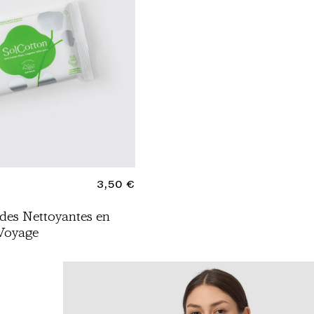
PRIX
3,50 €
NORMAL
des Nettoyantes en
Voyage