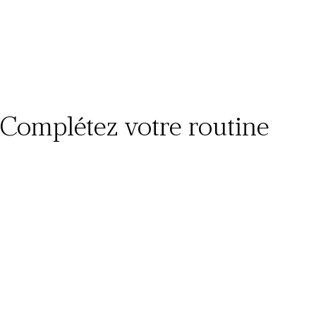
Complétez votre routine
BEAUTÉ
La Divine - Lingette Sèche en Coton Format
Voyage