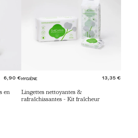
PRIX
6,90 €
PRIX
13,35 €
HYGIÈNE
NORMAL
NORMAL
s en
Lingettes nettoyantes &
rafraîchissantes - Kit fraîcheur