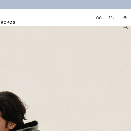
IDÉALE
LINGETTES HUMIDES
NOTRE COTON
PYJAMAS
ELLA
Se
Panier
connecter
PROPOS