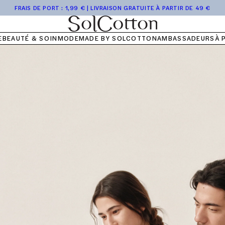
TES DE VOYAGE
FRAIS DE PORT : 1,99 € | LIVRAISON GRATUITE À PARTIR DE 49 €
TTES SÈCHES
E HISTOIRE
-SHIRTS
CHOISIR MA LINGETTE 
LOUNGEWEAR
NOS VALEURS
LIA
E
BEAUTÉ & SOIN
MODE
MADE BY SOLCOTTON
AMBASSADEURS
À 