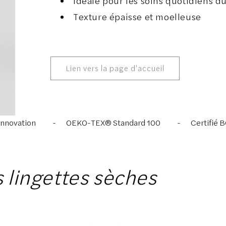
Idéale pour les soins quotidiens du
Texture épaisse et moelleuse
Lien vers la page d'accueil
OEKO-TEX® Standard 100
Certifié BCI
100 % c
s lingettes sèches