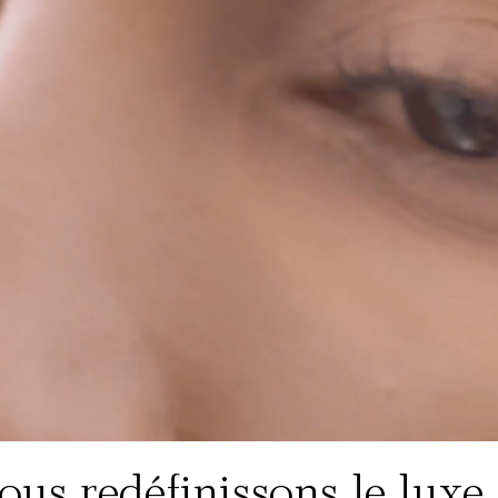
us redéfinissons le luxe p