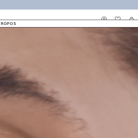
IDÉALE
LINGETTES HUMIDES
NOTRE COTON
PYJAMAS
ELLA
Se
Panier
connecter
PROPOS