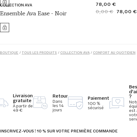
PRIX
78,00 €
COLLECTION AVA
NORMAL
0,00 €
78,00 €
PRIX
PRIX
Ensemble Ava Ease - Noir
NORMAL
SOLDÉ
BOUTIQUE
/
TOUS LES PRODUITS
/
COLLECTION AVA
/
CONFORT AU QUOTIDIEN
/
MODE
/
MODE
/
PYJAMAS
/
FEMME
Bes
d'a
Livraison
Retour
?
Paiement
gratuite
Dans
Not
100 %
les 14
À partir de
équ
sécurisé
jours
49 €
est 
vot
serv
INSCRIVEZ-VOUS ! 10 % SUR VOTRE PREMIÈRE COMMANDE