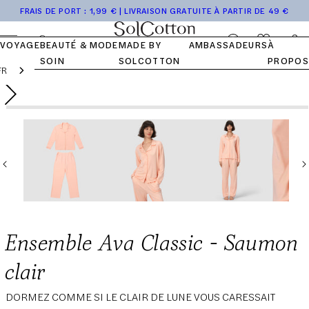
Accéder
Tops
Pocket
Collection
de
Journal
NOTRE
NOS VALEURS
NOTRE
FRAIS DE PORT : 1,99 € | LIVRAISON GRATUITE À PARTIR DE 49 €
au
HISTOIRE
COTON
Bas
Kits
Voyage
SolCotton
FAQ
contenu
Se
Panier
VOYAGE
BEAUTÉ &
MODE
MADE BY
AMBASSADEURS
À
connecter
SOIN
SOLCOTTON
PROPOS
FR
Passer aux
Ouvrir
Prix
119,00 €
Ajouter au panier
informations
le
du produit
normal
média
1
dans
une
fenêtre
modale
Ensemble Ava Classic - Saumon
clair
DORMEZ COMME SI LE CLAIR DE LUNE VOUS CARESSAIT