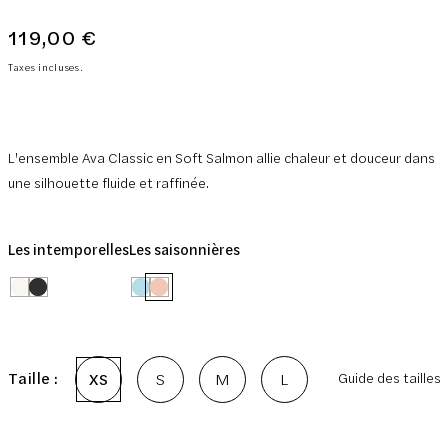
119,00 €
Prix
normal
Taxes incluses.
L'ensemble Ava Classic en Soft Salmon allie chaleur et douceur dans
une silhouette fluide et raffinée.
Les intemporelles
Les saisonnières
Taille :
XS
S
M
L
Guide des tailles