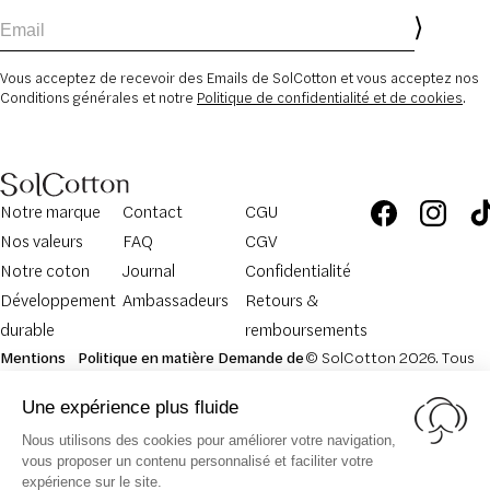
Email
Vous acceptez de recevoir des Emails de SolCotton et vous acceptez nos
Conditions générales et notre
Politique de confidentialité et de cookies
.
Notre marque
Contact
CGU
Nos valeurs
FAQ
CGV
Notre coton
Journal
Confidentialité
Développement
Ambassadeurs
Retours &
durable
remboursements
Mentions
Politique en matière
Demande de
© SolCotton 2026. Tous
légales
de cookies
retour
droits réservés.