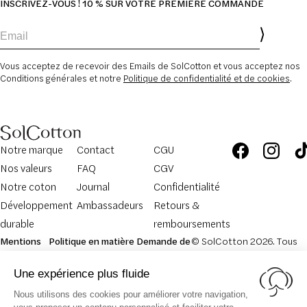
INSCRIVEZ-VOUS ! 10 % SUR VOTRE PREMIÈRE COMMANDE
Email
Vous acceptez de recevoir des Emails de SolCotton et vous acceptez nos
Conditions générales et notre
Politique de confidentialité et de cookies
.
Notre marque
Contact
CGU
Nos valeurs
FAQ
CGV
Notre coton
Journal
Confidentialité
Développement
Ambassadeurs
Retours &
durable
remboursements
Mentions
Politique en matière
Demande de
© SolCotton 2026. Tous
légales
de cookies
retour
droits réservés.