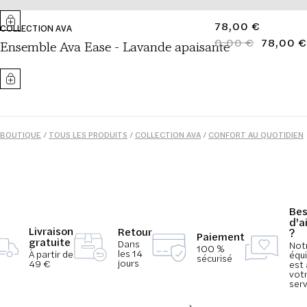
PRIX
78,00 €
COLLECTION AVA
NORMAL
0,00 €
78,00 €
PRIX
PRIX
Ensemble Ava Ease - Lavande apaisante
NORMAL
SOLDÉ
BOUTIQUE
/
TOUS LES PRODUITS
/
COLLECTION AVA
/
CONFORT AU QUOTIDIEN
/
MODE
/
PYJAMAS
/
ESSENTIELS DE L'ÉTÉ
/
FEMME
Bes
d'a
Livraison
Retour
?
Paiement
gratuite
Dans
Not
100 %
les 14
À partir de
équ
sécurisé
jours
49 €
est 
vot
serv