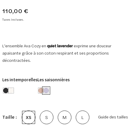
110,00 €
Prix
normal
Taxes incluses.
L'ensemble Ava Cozy en
quiet lavender
exprime une douceur
apaisante grâce à son coton respirant et ses proportions
décontractées.
Les intemporelles
Les saisonnières
Taille :
XS
S
M
L
Guide des tailles