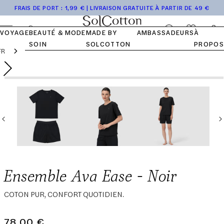
Accéder
Tops
Pocket
Collection
de
Journal
NOTRE
NOS VALEURS
NOTRE
FRAIS DE PORT : 1,99 € | LIVRAISON GRATUITE À PARTIR DE 49 €
au
HISTOIRE
COTON
Bas
Kits
Voyage
SolCotton
FAQ
contenu
Se
Panier
VOYAGE
BEAUTÉ &
MODE
MADE BY
AMBASSADEURS
À
connecter
SOIN
SOLCOTTON
PROPOS
FR
Passer aux
Ouvrir
Prix
78,00 €
Ajouter au panier
informations
le
du produit
normal
média
1
dans
une
fenêtre
modale
Ensemble Ava Ease - Noir
COTON PUR, CONFORT QUOTIDIEN.
78,00 €
Prix