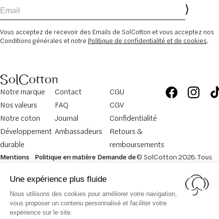
Email
Vous acceptez de recevoir des Emails de SolCotton et vous acceptez nos
Conditions générales et notre
Politique de confidentialité et de cookies
.
Notre marque
Contact
CGU
Nos valeurs
FAQ
CGV
Notre coton
Journal
Confidentialité
Développement
Ambassadeurs
Retours &
durable
remboursements
Mentions
Politique en matière
Demande de
© SolCotton 2026. Tous
légales
de cookies
retour
droits réservés.