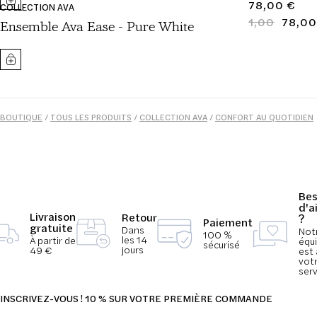
PRIX
78,00 €
COLLECTION AVA
NORMAL
1,00
78,00
PRIX
PRIX
Ensemble Ava Ease - Pure White
NORMAL
SOLDÉ
BOUTIQUE
/
TOUS LES PRODUITS
/
COLLECTION AVA
/
CONFORT AU QUOTIDIEN
/
MODE
/
PYJAMAS
/
ESSENTIELS DE L'ÉTÉ
/
FEMME
Bes
d'a
Livraison
Retour
?
Paiement
gratuite
Dans
Not
100 %
les 14
À partir de
équ
sécurisé
jours
49 €
est 
vot
serv
INSCRIVEZ-VOUS ! 10 % SUR VOTRE PREMIÈRE COMMANDE