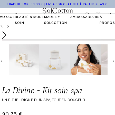
Accéder
Tops
Pocket
Collection
de
Journal
NOTRE
NOS VALEURS
NOTRE
FRAIS DE PORT : 1,99 € | LIVRAISON GRATUITE À PARTIR DE 49 €
au
HISTOIRE
COTON
Bas
Kits
Voyage
SolCotton
FAQ
contenu
Se
Panier
VOYAGE
BEAUTÉ &
MODE
MADE BY
AMBASSADEURS
À
connecter
SOIN
SOLCOTTON
PROPOS
FR
Passer aux
Ouvrir
Prix
30,75 €
Ajouter au panier
informations
le
du produit
normal
média
1
dans
une
fenêtre
modale
La Divine - Kit soin spa
UN RITUEL DIGNE D'UN SPA, TOUT EN DOUCEUR
30,75 €
Prix