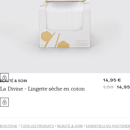
PRIX
14,95 €
BEAUTÉ & SOIN
NORMAL
1,00
14,95
PRIX
PRIX
La Divine - Lingette sèche en coton
NORMAL
SOLDÉ
BOUTIQUE
/
TOUS LES PRODUITS
/
BEAUTÉ & SOIN
/
ESSENTIELS DU QUOTIDIEN