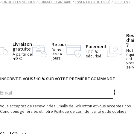
/
LINGETTES SÈCHES
/
FORMAT STANDARD
/
ESSENTIELS DE L'ÉTÉ
/
LES KITS
/
FORMAT VOYAGE
Bes
d'a
Livraison
Retour
?
Paiement
gratuite
Dans
Not
100 %
les 14
À partir de
équ
sécurisé
jours
49 €
est 
vot
serv
INSCRIVEZ-VOUS ! 10 % SUR VOTRE PREMIÈRE COMMANDE
Email
Vous acceptez de recevoir des Emails de SolCotton et vous acceptez nos
Conditions générales et notre
Politique de confidentialité et de cookies
.