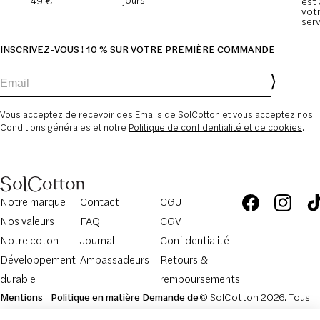
jours
49 €
est 
vot
serv
INSCRIVEZ-VOUS ! 10 % SUR VOTRE PREMIÈRE COMMANDE
Email
Vous acceptez de recevoir des Emails de SolCotton et vous acceptez nos
Conditions générales et notre
Politique de confidentialité et de cookies
.
Notre marque
Contact
CGU
Nos valeurs
FAQ
CGV
Notre coton
Journal
Confidentialité
Développement
Ambassadeurs
Retours &
durable
remboursements
Mentions
Politique en matière
Demande de
© SolCotton 2026. Tous
légales
de cookies
retour
droits réservés.