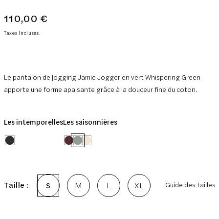
110,00 €
Prix
normal
Taxes incluses.
Le pantalon de jogging Jamie Jogger en vert Whispering Green
apporte une forme apaisante grâce à la douceur fine du coton.
Les intemporelles
Les saisonnières
Taille :
S
M
L
XL
Guide des tailles