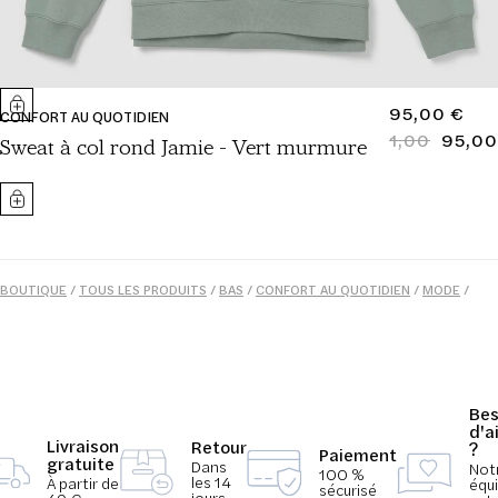
PRIX
95,00 €
CONFORT AU QUOTIDIEN
NORMAL
1,00
95,00
PRIX
PRIX
Sweat à col rond Jamie - Vert murmure
NORMAL
SOLDÉ
BOUTIQUE
/
TOUS LES PRODUITS
/
BAS
/
CONFORT AU QUOTIDIEN
/
MODE
/
COLLECTION JAMIE
/
LOUNGEWEAR
/
UNISEXE
Bes
d'a
Livraison
Retour
?
Paiement
gratuite
Dans
Not
100 %
les 14
À partir de
équ
sécurisé