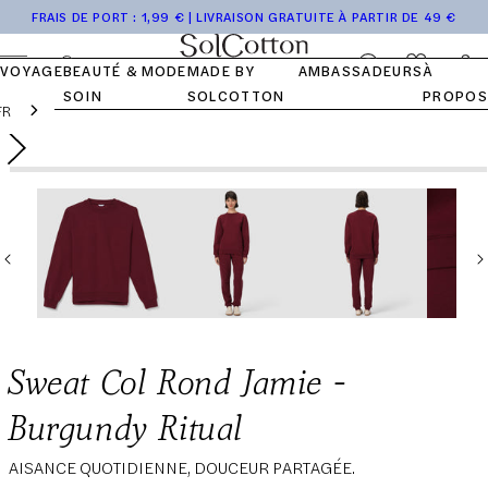
Accéder
Tops
Pocket
Collection
de
Journal
NOTRE
NOS VALEURS
NOTRE
FRAIS DE PORT : 1,99 € | LIVRAISON GRATUITE À PARTIR DE 49 €
au
HISTOIRE
COTON
Bas
Kits
Voyage
SolCotton
FAQ
contenu
Se
Panier
VOYAGE
BEAUTÉ &
MODE
MADE BY
AMBASSADEURS
À
connecter
SOIN
SOLCOTTON
PROPOS
FR
Passer aux
Ouvrir
Prix
95,00 €
Ajouter au panier
informations
le
du produit
normal
média
1
dans
une
fenêtre
modale
Sweat Col Rond Jamie -
Burgundy Ritual
AISANCE QUOTIDIENNE, DOUCEUR PARTAGÉE.