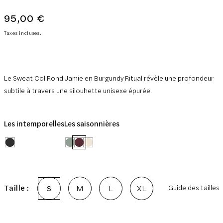
95,00 €
Prix
normal
Taxes incluses.
Le Sweat Col Rond Jamie en Burgundy Ritual révèle une profondeur
subtile à travers une silouhette unisexe épurée.
Les intemporelles
Les saisonnières
Taille :
S
M
L
XL
Guide des tailles