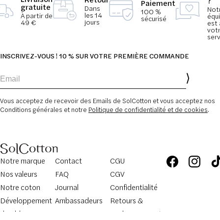
?
Paiement
gratuite
Dans
Not
100 %
les 14
À partir de
équ
sécurisé
jours
49 €
est 
vot
serv
INSCRIVEZ-VOUS ! 10 % SUR VOTRE PREMIÈRE COMMANDE
Email
Vous acceptez de recevoir des Emails de SolCotton et vous acceptez nos
Conditions générales et notre
Politique de confidentialité et de cookies
.
Notre marque
Contact
CGU
Nos valeurs
FAQ
CGV
Notre coton
Journal
Confidentialité
Développement
Ambassadeurs
Retours &
durable
remboursements