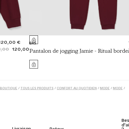
PRIX
120,00 €
BAS
NORMAL
1,00
120,00
PRIX
PRIX
Pantalon de jogging Jamie - Ritual bord
NORMAL
SOLDÉ
BOUTIQUE
/
TOUS LES PRODUITS
/
CONFORT AU QUOTIDIEN
/
MODE
/
MODE
/
COLLECTION JAMIE
/
LOUNGEWEAR
/
UNISEXE
Bes
d'a
Livraison
Retour