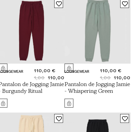
PRIX
110,00 €
PRIX
110,00 €
LOUNGEWEAR
LOUNGEWEAR
NORMAL
1,00
110,00
NORMAL
1,00
110,00
PRIX
PRIX
PRIX
PRIX
Pantalon de Jogging Jamie
Pantalon de Jogging Jamie
NORMAL
SOLDÉ
NORMAL
SOLDÉ
- Burgundy Ritual
- Whispering Green