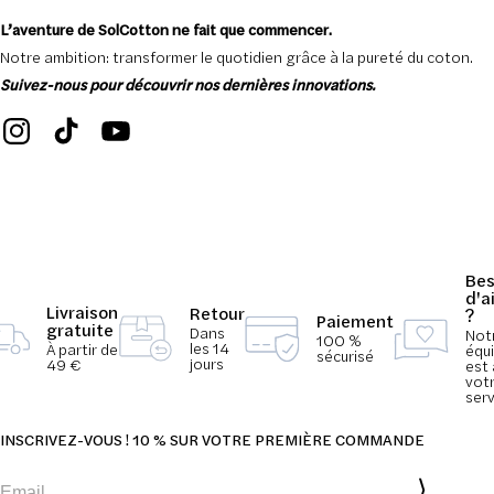
L’aventure de SolCotton ne fait que commencer.
Notre ambition: transformer le quotidien grâce à la pureté du coton.
Suivez-nous pour découvrir nos dernières innovations.
Bes
d'a
Livraison
Retour
?
Paiement
gratuite
Dans
Not
100 %
les 14
À partir de
équ
sécurisé
jours
49 €
est 
vot
serv
INSCRIVEZ-VOUS ! 10 % SUR VOTRE PREMIÈRE COMMANDE
Email