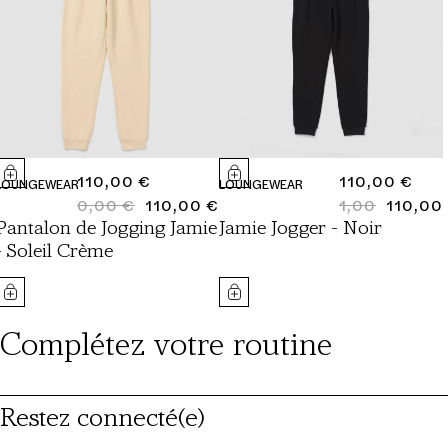
PRIX
110,00 €
PRIX
110,00 €
LOUNGEWEAR
LOUNGEWEAR
NORMAL
0,00 €
110,00 €
NORMAL
1,00
110,00
PRIX
PRIX
PRIX
PRIX
Pantalon de Jogging Jamie
Jamie Jogger - Noir
NORMAL
SOLDÉ
NORMAL
SOLDÉ
- Soleil Crème
Complétez votre routine
Restez connecté(e)